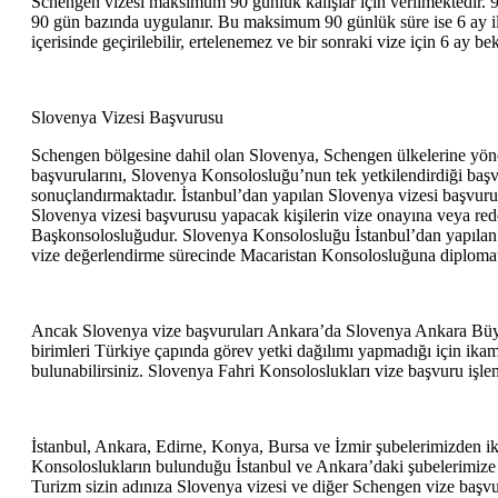
Schengen vizesi maksimum 90 günlük kalışlar için verilmektedir. 
90 gün bazında uygulanır. Bu maksimum 90 günlük süre ise 6 ay ile 
içerisinde geçirilebilir, ertelenemez ve bir sonraki vize için 6 ay be
Slovenya Vizesi Başvurusu
Schengen bölgesine dahil olan Slovenya, Schengen ülkelerine yönelik 
başvurularını, Slovenya Konsolosluğu’nun tek yetkilendirdiği başv
sonuçlandırmaktadır. İstanbul’dan yapılan Slovenya vizesi başvurul
Slovenya vizesi başvurusu yapacak kişilerin vize onayına veya red
Başkonsolosluğudur. Slovenya Konsolosluğu İstanbul’dan yapılan b
vize değerlendirme sürecinde Macaristan Konsolosluğuna diplomati
Ancak Slovenya vize başvuruları Ankara’da Slovenya Ankara Büyük
birimleri Türkiye çapında görev yetki dağılımı yapmadığı için i
bulunabilirsiniz. Slovenya Fahri Konsoloslukları vize başvuru işl
İstanbul, Ankara, Edirne, Konya, Bursa ve İzmir şubelerimizden i
Konsoloslukların bulunduğu İstanbul ve Ankara’daki şubelerimize 
Turizm sizin adınıza Slovenya vizesi ve diğer Schengen vize başvur