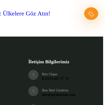
z Ülkelere Göz Atın!
İletişim Bilgilerimiz
Bize Ulaşın.
0 (312) 427 77 73
Bize Mail Gönderin.
info@mrdturizm.com