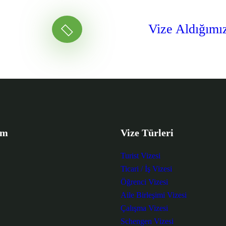
Vize Aldığımı
im
Vize Türleri
Turist Vizesi
Ticari / İş Vizesi
Öğrenci Vizesi
Aile Birleşimi Vizesi
Çalışma Vizesi
Schengen Vizesi