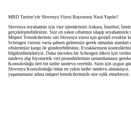
MRD Turizm’yle Slovenya Vizesi Başvurusu Nasıl Yapılır?
Slovenya seyahatiniz için vize işlemlerinizi Ankara, İstanbul, İzmi
gerçekleştirebilirsiniz. Size en yakın ofisimize ulaşıp seyahatiniz
Müşteri Temsilcilerimiz sizi Slovenya vizesi için gerekli evraklar 
Schengen vizeniz varsa şahsen gelmenize gerek olmadan standart evr
ofislerimize kargo ile gönderebilirsiniz. Evraklarınızın kontroller
bilgilendirmekteyiz. Daha önceden bir Schengen ülkesi için veril
randevu alıp biyometrik veri prosedürlerinizi tamamlamanız ger
Konsolosluğu ileri bir tarihe randevu verebilir. Sizin için uygun gün
Slovenya Konsolosluğu’ndan en yakın tarihe randevu almaktayız. P
yaşamamanız adına müşteri temsilcilerimizle size eşlik etmekteyiz.