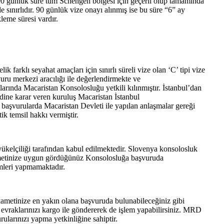
90 günlük süre tüm Schengen bölgesi için geçerli olup tamamında
sınırlıdır. 90 günlük vize onayı alınmış ise bu süre “6” ay
kleme süresi vardır.
farklı seyahat amaçları için sınırlı süreli vize olan ‘C’ tipi vize
uru merkezi aracılığı ile değerlendirmekte ve
arında Macaristan Konsolosluğu yetkili kılınmıştır. İstanbul’dan
dine karar veren kuruluş Macaristan İstanbul
aşvurularda Macaristan Devleti ile yapılan anlaşmalar gereği
k temsil hakkı vermiştir.
elçiliği tarafından kabul edilmektedir. Slovenya konsolosluk
kametinize uygun gördüğünüz Konsolosluğa başvuruda
emleri yapmamaktadır.
kametinize en yakın olana başvuruda bulunabileceğiniz gibi
evraklarınızı kargo ile göndererek de işlem yapabilirsiniz. MRD
ularınızı yapma yetkinliğine sahiptir.