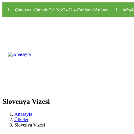
Çankaya, Cinnah Cd. No:24 D:4 Çankaya/Ankara
info@
Slovenya Vizesi
Anasayfa
Ülkeler
Slovenya Vizesi