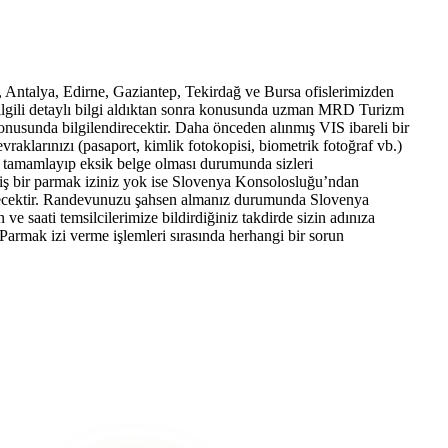
r, Antalya, Edirne, Gaziantep, Tekirdağ ve Bursa ofislerimizden
le ilgili detaylı bilgi aldıktan sonra konusunda uzman MRD Turizm
konusunda bilgilendirecektir. Daha önceden alınmış VIS ibareli bir
aklarınızı (pasaport, kimlik fotokopisi, biometrik fotoğraf vb.)
ini tamamlayıp eksik belge olması durumunda sizleri
miş bir parmak iziniz yok ise Slovenya Konsolosluğu’ndan
ekecektir. Randevunuzu şahsen almanız durumunda Slovenya
 ve saati temsilcilerimize bildirdiğiniz takdirde sizin adınıza
armak izi verme işlemleri sırasında herhangi bir sorun