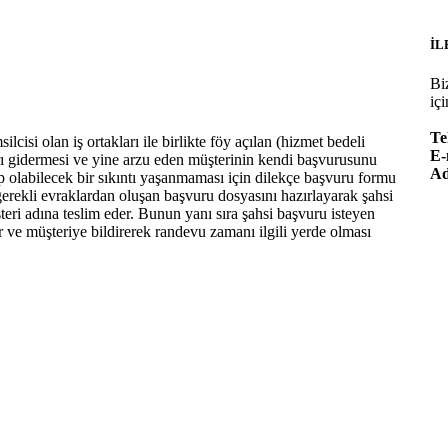
İL
Bi
içi
Te
isi olan iş ortakları ile birlikte föy açılan (hizmet bedeli
E-
rı gidermesi ve yine arzu eden müşterinin kendi başvurusunu
Ad
p olabilecek bir sıkıntı yaşanmaması için dilekçe başvuru formu
gerekli evraklardan oluşan başvuru dosyasını hazırlayarak şahsi
eri adına teslim eder. Bunun yanı sıra şahsi başvuru isteyen
ır ve müşteriye bildirerek randevu zamanı ilgili yerde olması