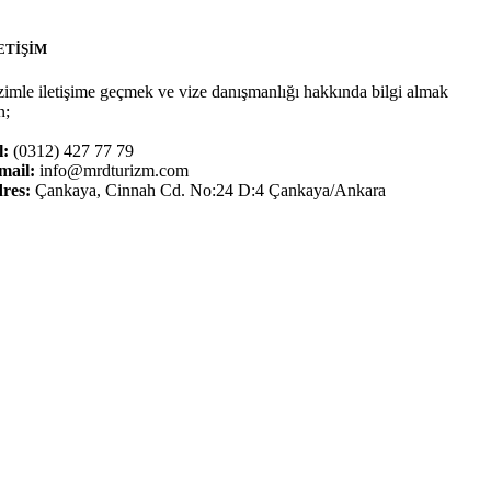
ETİŞİM
zimle iletişime geçmek ve vize danışmanlığı hakkında bilgi almak
n;
l:
(0312) 427 77 79
mail:
info@mrdturizm.com
res:
Çankaya, Cinnah Cd. No:24 D:4 Çankaya/Ankara