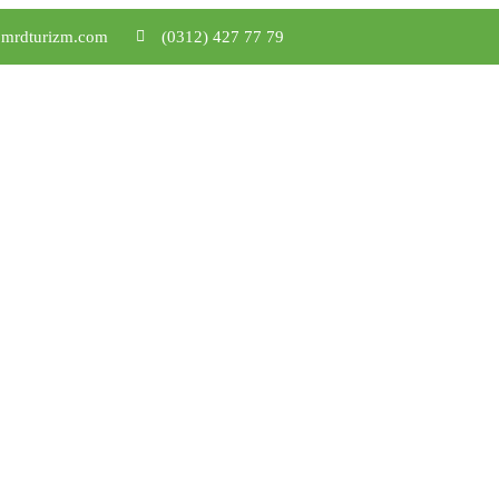
mrdturizm.com
(0312) 427 77 79