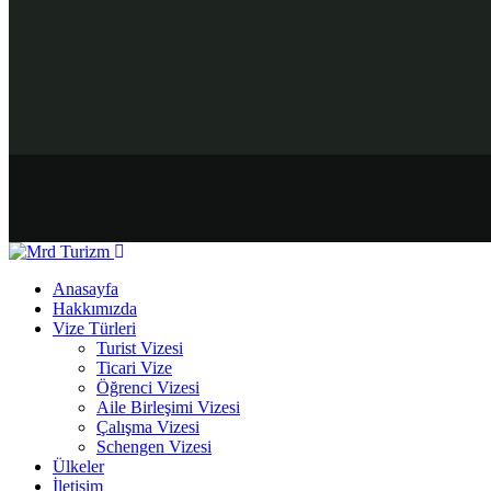
Anasayfa
Hakkımızda
Vize Türleri
Turist Vizesi
Ticari Vize
Öğrenci Vizesi
Aile Birleşimi Vizesi
Çalışma Vizesi
Schengen Vizesi
Ülkeler
İletişim