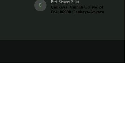
Bizi Ziyaret Edin.
Çankaya, Cinnah Cd. No:24
D:4, 06690 Çankaya/Ankara