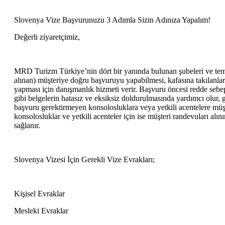
Slovenya Vize Başvurunuzu 3 Adımla Sizin Adınıza Yapalım!
Değerli ziyaretçimiz,
MRD Turizm Türkiye’nin dört bir yanında bulunan şubeleri ve temsilc
alınan) müşteriye doğru başvuruyu yapabilmesi, kafasına takılanla
yapması için danışmanlık hizmeti verir. Başvuru öncesi redde sebe
gibi belgelerin hatasız ve eksiksiz doldurulmasında yardımcı olur, 
başvuru gerektirmeyen konsolosluklara veya yetkili acentelere müşt
konsolosluklar ve yetkili acenteler için ise müşteri randevuları alın
sağlanır.
Slovenya Vizesi İçin Gerekli Vize Evrakları;
Kişisel Evraklar
Mesleki Evraklar