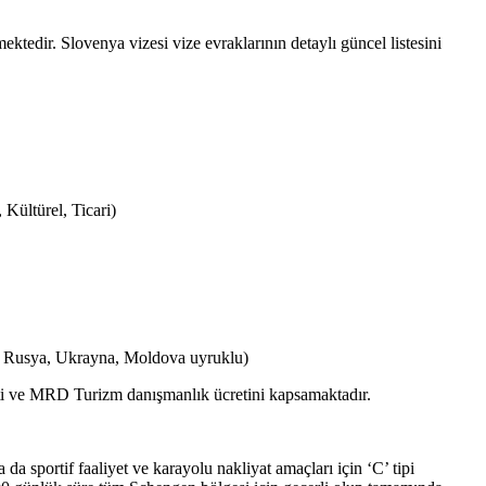
edir. Slovenya vizesi vize evraklarının detaylı güncel listesini
 Kültürel, Ticari)
, Rusya, Ukrayna, Moldova uyruklu)
eti ve MRD Turizm danışmanlık ücretini kapsamaktadır.
ya da sportif faaliyet ve karayolu nakliyat amaçları için ‘C’ tipi