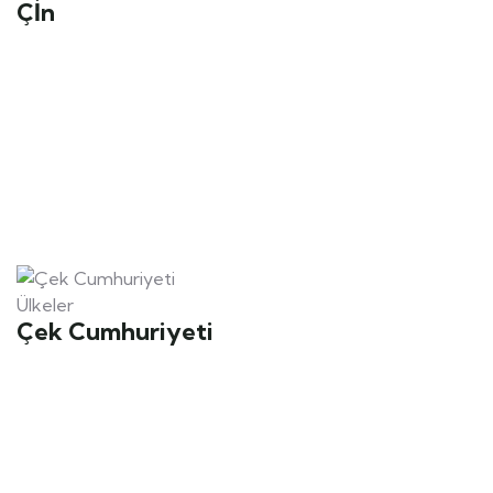
Çİn
Ülkeler
Çek Cumhuriyeti