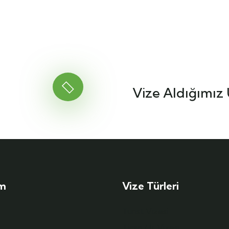
Vize Aldığımız 
im
Vize Türleri
Turist Vizesi
Ticari / İş Vizesi