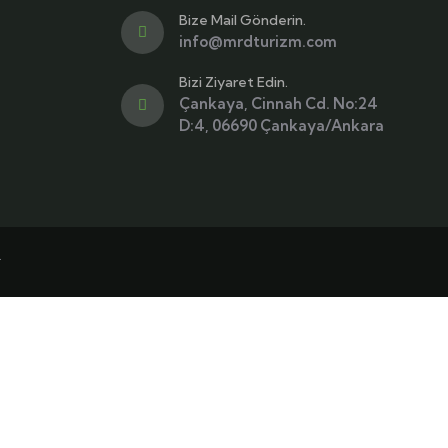
Bize Mail Gönderin.
info@mrdturizm.com
Bizi Ziyaret Edin.
Çankaya, Cinnah Cd. No:24
D:4, 06690 Çankaya/Ankara
.