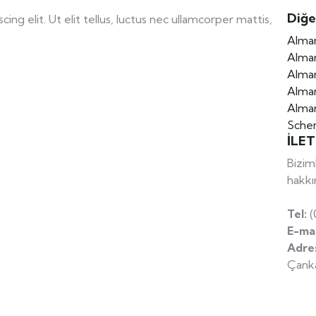
Diğe
ng elit. Ut elit tellus, luctus nec ullamcorper mattis,
Alman
Alman
Alman
Alman
Alman
Sche
İLET
Bizim
hakkı
Tel:
(
E-mai
Adre
Çank