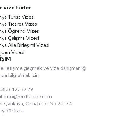
r vize türleri
ya Turist Vizesi
ya Ticaret Vizesi
ya Öğrenci Vizesi
ya Çalışma Vizesi
ya Aile Birleşimi Vizesi
ngen Vizesi
İŞİM
le iletişime geçmek ve vize danışmanlığı
nda bilgi almak için;
0312) 427 77 79
l:
info@mrdturizm.com
s:
Çankaya, Cinnah Cd. No:24 D:4
aya/Ankara