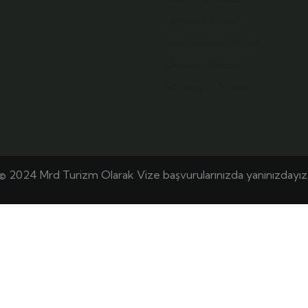
Öğrenci Vizesi
Aile Birleşimi Vizesi
Çalışma Vizesi
Schengen Vizesi
© 2024 Mrd Turizm Olarak Vize başvurularınızda yanınızdayız