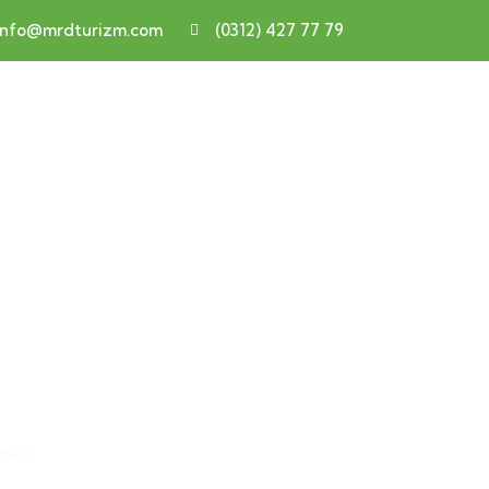
info@mrdturizm.com
(0312) 427 77 79
zesi