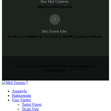
Bize Mail Gönderin.
info@mrdturizm.com
Bizi Ziyaret Edin.
Çankaya, Cinnah Cd. No:24 D:4, 06690 Çankaya/Ankara
© 2024 Mrd Turizm Olarak Vize başvurularınızda
yanınızdayız.
Anasayfa
Hakkımızda
Vize Türleri
Turist Vizesi
Ticari Vize